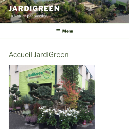
Aller
JARDIGREEN
au
La Nature par passion
contenu
principal
Menu
Accueil JardiGreen