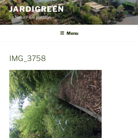
Aller
JARDIGREEN
au
La Nature par passion
contenu
principal
Menu
IMG_3758