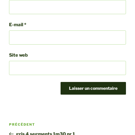
E-mail
*
Site web
Navigation
Article
PRÉCÉDENT
de
précédent
gris 4 segments 1m30 nr 1